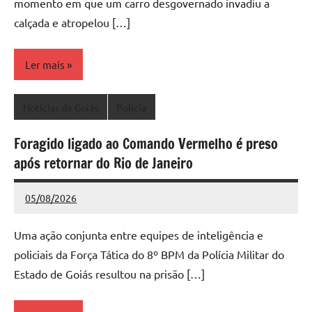
momento em que um carro desgovernado invadiu a
calçada e atropelou […]
Ler mais
Notícias de Goiás
Polícia
Foragido ligado ao Comando Vermelho é preso
após retornar do Rio de Janeiro
05/08/2026
Redação
Nenhum
Comentário
Uma ação conjunta entre equipes de inteligência e
policiais da Força Tática do 8º BPM da Polícia Militar do
Estado de Goiás resultou na prisão […]