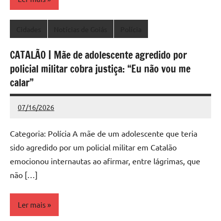
Cidades
Notícias de Goiás
Polícia
CATALÃO | Mãe de adolescente agredido por
policial militar cobra justiça: “Eu não vou me
calar”
07/16/2026
Redação
Nenhum
Comentário
Categoria: Polícia A mãe de um adolescente que teria
sido agredido por um policial militar em Catalão
emocionou internautas ao afirmar, entre lágrimas, que
não […]
Ler mais