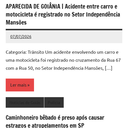
APARECIDA DE GOIÂNIA | Acidente entre carro e
motocicleta é registrado no Setor Independência
Mansões
07/07/2026
Redação
Nenhum
Comentário
Categoria: Trânsito Um acidente envolvendo um carro e
uma motocicleta foi registrado no cruzamento da Rua 67
com a Rua 50, no Setor Independência Mansões, […]
Ler mais
Notícias de Goiás
Polícia
Caminhoneiro bêbado é preso após causar
estragos e atropelamentos em SP