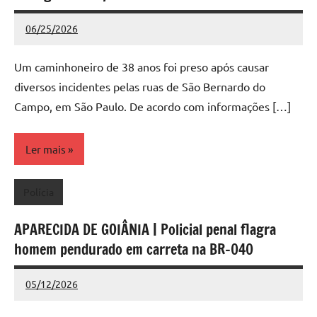
06/25/2026
Redação
Nenhum
Comentário
Um caminhoneiro de 38 anos foi preso após causar
diversos incidentes pelas ruas de São Bernardo do
Campo, em São Paulo. De acordo com informações […]
Ler mais
Polícia
APARECIDA DE GOIÂNIA | Policial penal flagra
homem pendurado em carreta na BR-040
05/12/2026
Redação
Nenhum
Comentário