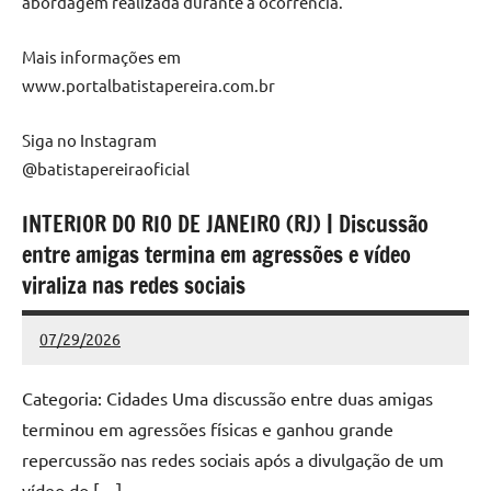
abordagem realizada durante a ocorrência.
Mais informações em
www.portalbatistapereira.com.br
Siga no Instagram
@batistapereiraoficial
INTERIOR DO RIO DE JANEIRO (RJ) | Discussão
entre amigas termina em agressões e vídeo
viraliza nas redes sociais
07/29/2026
Redação
Nenhum
Comentário
Categoria: Cidades Uma discussão entre duas amigas
terminou em agressões físicas e ganhou grande
repercussão nas redes sociais após a divulgação de um
vídeo do […]