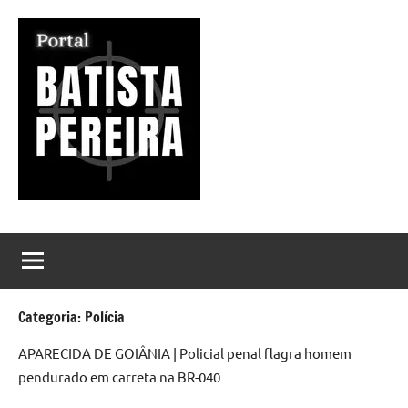
Pular
para
o
conteúdo
Portal
Seu
Portal
Batista
de
Notícias
Pereira
Categoria:
Polícia
APARECIDA DE GOIÂNIA | Policial penal flagra homem
pendurado em carreta na BR-040