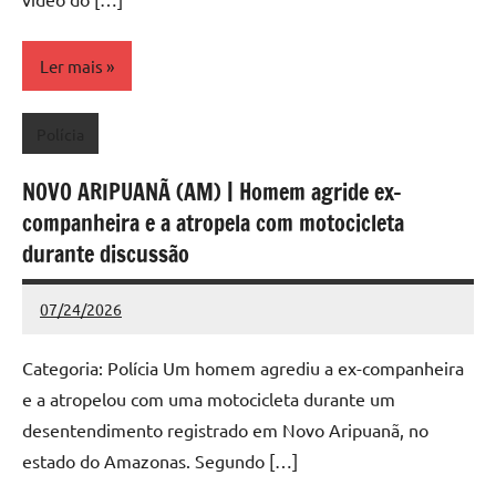
Ler mais
Polícia
NOVO ARIPUANÃ (AM) | Homem agride ex-
companheira e a atropela com motocicleta
durante discussão
07/24/2026
Redação
Nenhum
Comentário
Categoria: Polícia Um homem agrediu a ex-companheira
e a atropelou com uma motocicleta durante um
desentendimento registrado em Novo Aripuanã, no
estado do Amazonas. Segundo […]