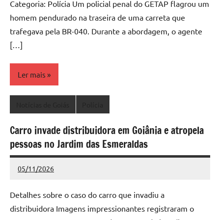
Categoria: Polícia Um policial penal do GETAP flagrou um
homem pendurado na traseira de uma carreta que
trafegava pela BR-040. Durante a abordagem, o agente
[…]
Ler mais
Notícias de Goiás
Polícia
Carro invade distribuidora em Goiânia e atropela
pessoas no Jardim das Esmeraldas
05/11/2026
Redação
Nenhum
Comentário
Detalhes sobre o caso do carro que invadiu a
distribuidora Imagens impressionantes registraram o