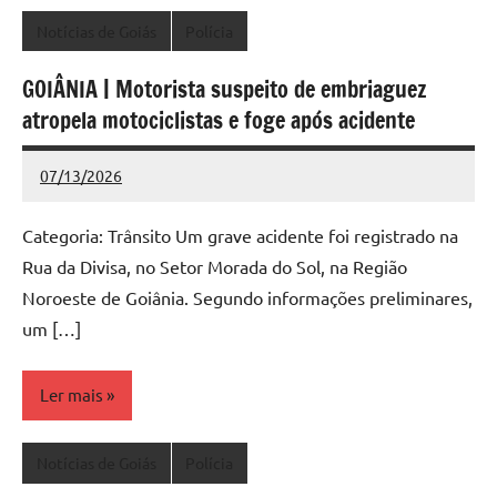
Notícias de Goiás
Polícia
GOIÂNIA | Motorista suspeito de embriaguez
atropela motociclistas e foge após acidente
07/13/2026
Redação
Nenhum
Comentário
Categoria: Trânsito Um grave acidente foi registrado na
Rua da Divisa, no Setor Morada do Sol, na Região
Noroeste de Goiânia. Segundo informações preliminares,
um […]
Ler mais
Notícias de Goiás
Polícia