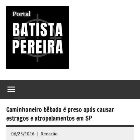
Pular
para
o
conteúdo
Portal
Seu
Portal
Batista
de
Notícias
Pereira
Caminhoneiro bêbado é preso após causar
estragos e atropelamentos em SP
06/25/2026
Redação
Nenhum