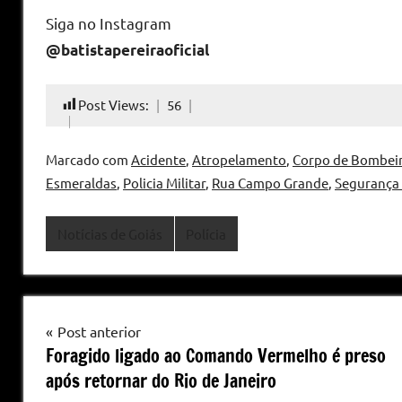
Siga no Instagram
@batistapereiraoficial
Post Views:
56
Marcado com
Acidente
,
Atropelamento
,
Corpo de Bombei
Esmeraldas
,
Policia Militar
,
Rua Campo Grande
,
Segurança 
Notícias de Goiás
Polícia
Navegação
Post anterior
Foragido ligado ao Comando Vermelho é preso
de
após retornar do Rio de Janeiro
Post