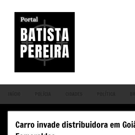
Pular
para
o
conteúdo
Portal
Seu
Portal
Batista
de
Notícias
Pereira
INÍCIO
POLÍCIA
CIDADES
POLÍTICA
BR
Carro invade distribuidora em Goi