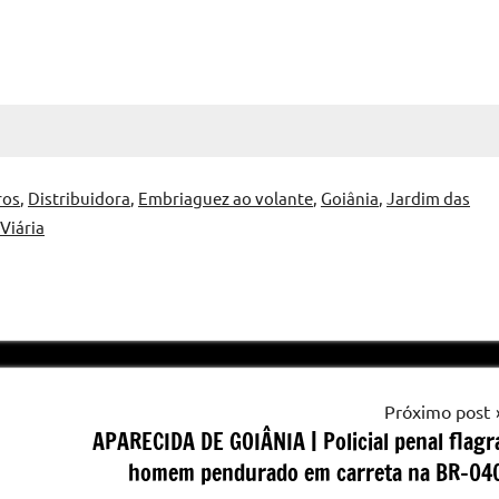
ros
,
Distribuidora
,
Embriaguez ao volante
,
Goiânia
,
Jardim das
Viária
Próximo post
APARECIDA DE GOIÂNIA | Policial penal flagr
homem pendurado em carreta na BR-04