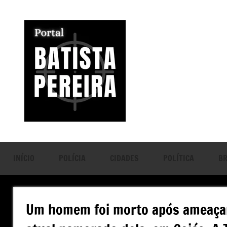
Pular
para
o
conteúdo
Portal
Seu
Portal
Batista
de
Notícias
Pereira
INÍCIO
POLÍCIA
CIDADES
POLÍTICA
BR
Um homem foi morto após ameaçar