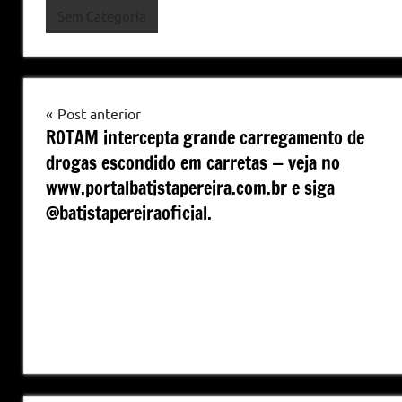
Sem Categoria
Navegação
Post anterior
ROTAM intercepta grande carregamento de
de
drogas escondido em carretas — veja no
Post
www.portalbatistapereira.com.br e siga
@batistapereiraoficial.