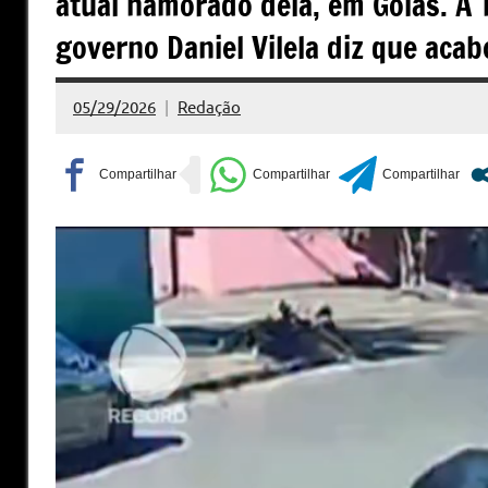
atual namorado dela, em Goiás. A 
governo Daniel Vilela diz que aca
05/29/2026
Redação
Nenhum
Comentário