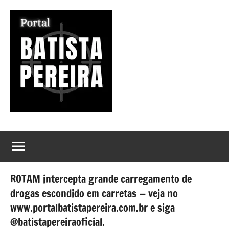
Pular
para
o
conteúdo
Portal
Seu
Portal
Batista
de
Notícias
Pereira
ROTAM intercepta grande carregamento de
drogas escondido em carretas — veja no
www.portalbatistapereira.com.br e siga
@batistapereiraoficial.