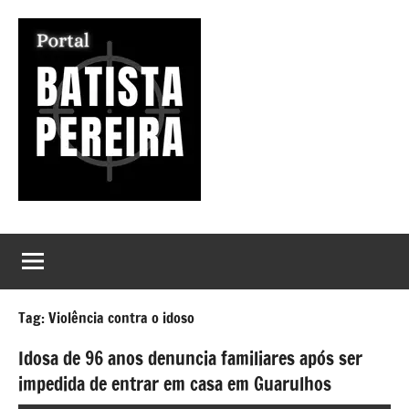
Pular
para
o
conteúdo
Portal
Seu
Portal
Batista
de
Notícias
Pereira
Tag:
Violência contra o idoso
Idosa de 96 anos denuncia familiares após ser
impedida de entrar em casa em Guarulhos