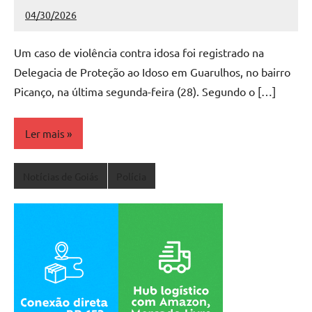
04/30/2026
Redação
Nenhum
Comentário
Um caso de violência contra idosa foi registrado na
Delegacia de Proteção ao Idoso em Guarulhos, no bairro
Picanço, na última segunda-feira (28). Segundo o […]
Ler mais
Notícias de Goiás
Polícia