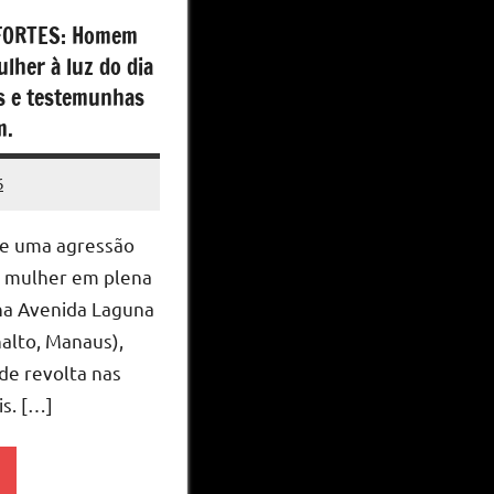
FORTES: Homem
lher à luz do dia
 e testemunhas
m.
6
o
e uma agressão
 mulher em plena
 na Avenida Laguna
nalto, Manaus),
de revolta nas
is. […]