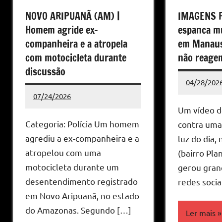
NOVO ARIPUANÃ (AM) |
IMAGENS 
Homem agride ex-
espanca mu
companheira e a atropela
em Manaus
com motocicleta durante
não reage
discussão
04/28/202
Redação
Nenhum
07/24/2026
Comentári
Redação
Nenhum
Um vídeo d
Comentário
Categoria: Polícia Um homem
contra uma
agrediu a ex-companheira e a
luz do dia,
atropelou com uma
(bairro Pla
motocicleta durante um
gerou gran
desentendimento registrado
redes socia
em Novo Aripuanã, no estado
do Amazonas. Segundo […]
Ler mais