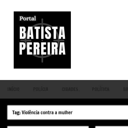
Pular
para
o
conteúdo
Portal
Seu
Portal
Batista
de
Notícias
Pereira
INÍCIO
POLÍCIA
CIDADES
POLÍTICA
BR
Tag:
Violência contra a mulher