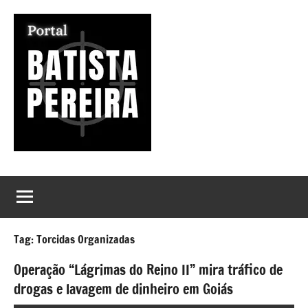
Pular
para
o
conteúdo
Portal
Seu
Portal
Batista
de
Notícias
Pereira
Tag:
Torcidas Organizadas
Operação “Lágrimas do Reino II” mira tráfico de
drogas e lavagem de dinheiro em Goiás