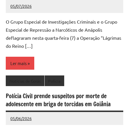
05/07/2026
Redação
Nenhum
Comentário
O Grupo Especial de Investigações Criminais e o Grupo
Especial de Repressão a Narcóticos de Anápolis
deflagraram nesta quarta-feira (7) a Operação “Lágrimas
do Reino […]
Ler mais
Notícias de Goiás
Polícia
Polícia Civil prende suspeitos por morte de
adolescente em briga de torcidas em Goiânia
05/06/2026
Redação
Nenhum
Comentário