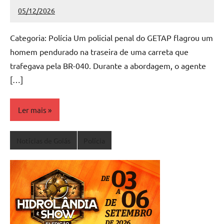
05/12/2026
Redação
Nenhum
Comentário
Categoria: Polícia Um policial penal do GETAP flagrou um
homem pendurado na traseira de uma carreta que
trafegava pela BR-040. Durante a abordagem, o agente
[…]
Ler mais
Notícias de Goiás
Polícia