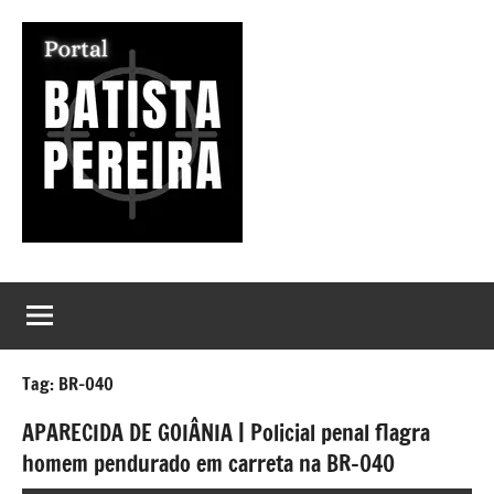
Pular
para
o
conteúdo
Portal
Seu
Portal
Batista
de
Notícias
Pereira
Tag:
BR-040
APARECIDA DE GOIÂNIA | Policial penal flagra
homem pendurado em carreta na BR-040