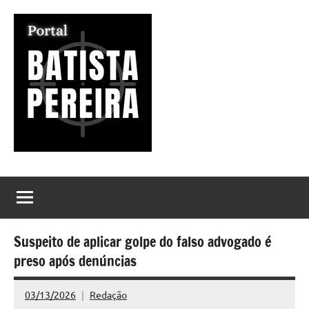
Pular
para
o
conteúdo
Portal
Seu
Portal
Batista
de
Notícias
Pereira
Suspeito de aplicar golpe do falso advogado é
preso após denúncias
03/13/2026
Redação
Nenhum