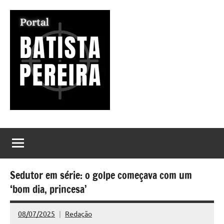
Pular
para
o
conteúdo
Portal
Seu
Portal
Batista
de
Notícias
Pereira
Sedutor em série: o golpe começava com um
‘bom dia, princesa’
08/07/2025
Redação
Nenhum