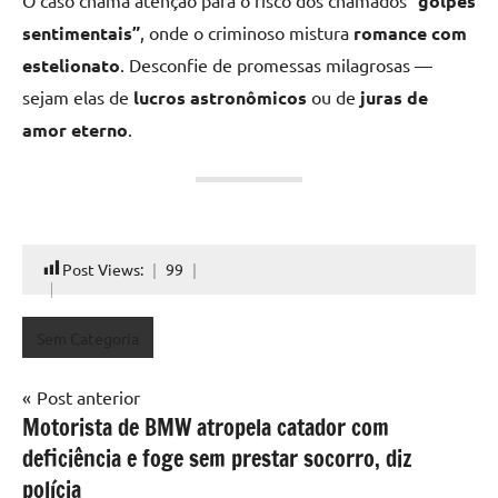
O caso chama atenção para o risco dos chamados
“golpes
sentimentais”
, onde o criminoso mistura
romance com
estelionato
. Desconfie de promessas milagrosas —
sejam elas de
lucros astronômicos
ou de
juras de
amor eterno
.
Post Views:
99
Sem Categoria
Navegação
Post anterior
Motorista de BMW atropela catador com
de
deficiência e foge sem prestar socorro, diz
Post
polícia