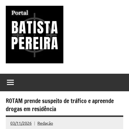
Pular
para
o
conteúdo
Portal
Seu
Portal
Batista
de
Notícias
Pereira
ROTAM prende suspeito de tráfico e apreende
drogas em residência
03/11/2026
Redação
Nenhum