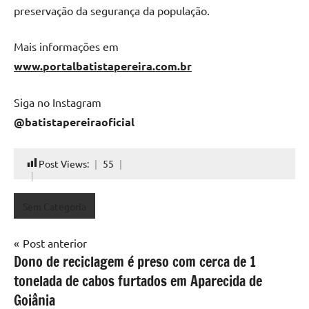
preservação da segurança da população.
Mais informações em
www.portalbatistapereira.com.br
Siga no Instagram
@batistapereiraoficial
Post Views:
55
Sem Categoria
Navegação
Post anterior
Dono de reciclagem é preso com cerca de 1
de
tonelada de cabos furtados em Aparecida de
Post
Goiânia