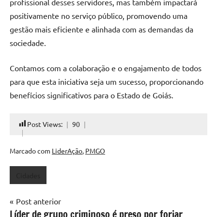
profissional desses servidores, mas também impactará
positivamente no serviço público, promovendo uma
gestão mais eficiente e alinhada com as demandas da
sociedade.
Contamos com a colaboração e o engajamento de todos
para que esta iniciativa seja um sucesso, proporcionando
benefícios significativos para o Estado de Goiás.
Post Views:
90
Marcado com
LiderAção
,
PMGO
Cidades
Navegação
Post anterior
Líder de grupo criminoso é preso por forjar