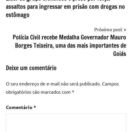
de
assaltos para ingressar em prisão com drogas no
Post
estômago
Próximo post
Polícia Civil recebe Medalha Governador Mauro
Borges Teixeira, uma das mais importantes de
Goiás
Deixe um comentário
O seu endereço de e-mail não será publicado.
Campos
obrigatórios são marcados com
*
Comentário
*