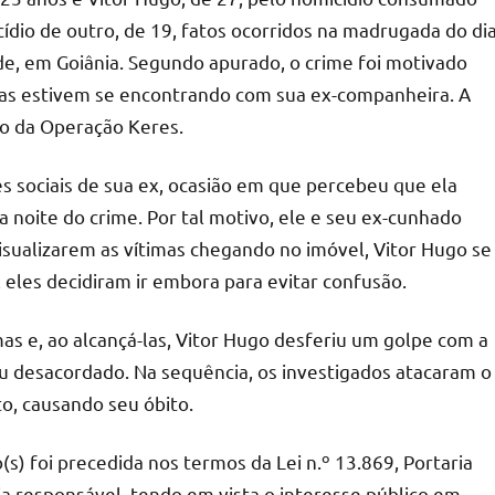
ídio de outro, de 19, fatos ocorridos na madrugada do di
de, em Goiânia. Segundo apurado, o crime foi motivado
imas estivem se encontrando com sua ex-companheira. A
ito da Operação Keres.
es sociais de sua ex, ocasião em que percebeu que ela
noite do crime. Por tal motivo, ele e seu ex-cunhado
visualizarem as vítimas chegando no imóvel, Vitor Hugo se
 eles decidiram ir embora para evitar confusão.
as e, ao alcançá-las, Vitor Hugo desferiu um golpe com a
iu desacordado. Na sequência, os investigados atacaram o
to, causando seu óbito.
s) foi precedida nos termos da Lei n.º 13.869, Portaria
a responsável, tendo em vista o interesse público em