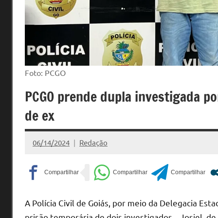
Foto: PCGO
PCGO prende dupla investigada p
de ex
06/14/2024
Redação
Nenhum
Comentário
A Polícia Civil de Goiás, por meio da Delegacia Es
prisão temporária de dois investigados – Josiel, d