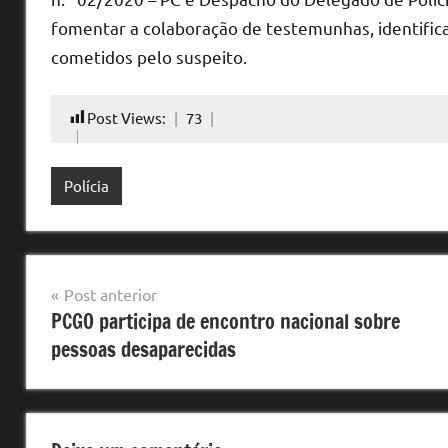
fomentar a colaboração de testemunhas, identifica
cometidos pelo suspeito.
Post Views:
73
Polícia
Navegação
Post anterior
PCGO participa de encontro nacional sobre
de
pessoas desaparecidas
Post