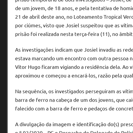
de um jovem, de 18 anos, e pela tentativa de homic
21 de abril deste ano, no Loteamento Tropical Ver
por ciúmes, visto que Josiel suspeitou que as vít
prisão foi realizada nesta terça-feira (11), no âmb
As investigações indicam que Josiel invadiu as red
estava marcando um encontro com outra pessoa na 
Vitor Hugo ficaram vigiando a residência dela. Ao 
aproximou e começou a encará-los, razão pela qual
Na sequência, os investigados perseguiram as vítim
barra de ferro na cabeça de um dos jovens, que ca
falecido com a barra de ferro e pedaços de concre
A divulgação da imagem e identificação do(s) preso(
n.º 02/2020 – PC e Despacho do Delegado de Políci