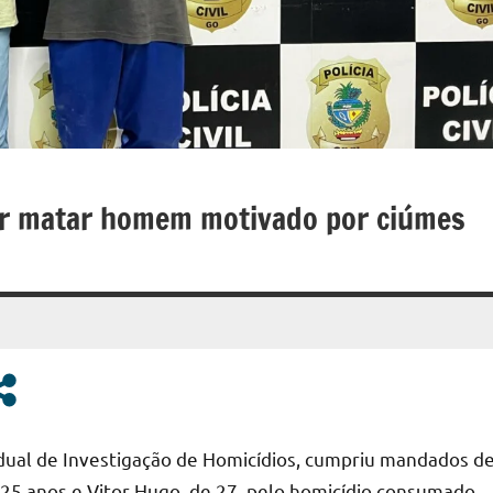
or matar homem motivado por ciúmes
tadual de Investigação de Homicídios, cumpriu mandados d
e 25 anos e Vitor Hugo, de 27, pelo homicídio consumado