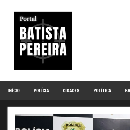
Pular
para
o
conteúdo
Portal
Seu
Portal
Batista
de
Notícias
Pereira
INÍCIO
POLÍCIA
CIDADES
POLÍTICA
BR