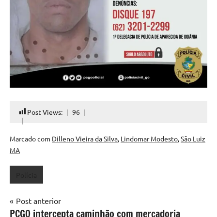
Post Views:
96
Marcado com
Dilleno Vieira da Silva
,
Lindomar Modesto
,
São Luiz
MA
Polícia
Navegação
Post anterior
PCGO intercepta caminhão com mercadoria