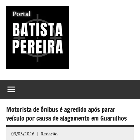
Pular
para
o
conteúdo
Portal
Seu
Portal
Batista
de
Notícias
Pereira
Motorista de ônibus é agredido após parar
veículo por causa de alagamento em Guarulhos
03/03/2026
Redação
Nenhum