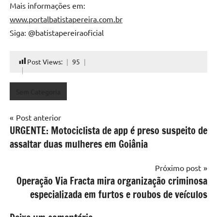
Mais informações em:
www.portalbatistapereira.com.br
Siga: @batistapereiraoficial
Post Views:
95
Sem Categoria
Navegação
Post anterior
URGENTE: Motociclista de app é preso suspeito de
de
assaltar duas mulheres em Goiânia
Post
Próximo post
Operação Via Fracta mira organização criminosa
especializada em furtos e roubos de veículos