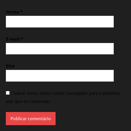
Nome
*
E-mail
*
Site
Salvar meus dados neste navegador para a próxima
vez que eu comentar.