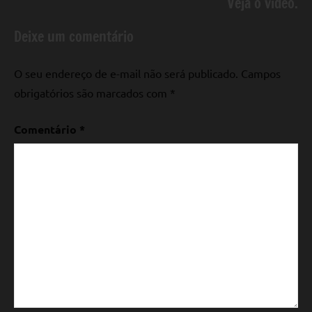
Veja o vídeo.
Deixe um comentário
O seu endereço de e-mail não será publicado.
Campos
obrigatórios são marcados com
*
Comentário
*