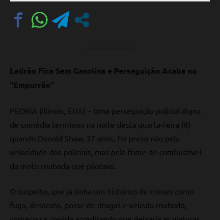
Comentário
Ladrão Fica Sem Gasolina e Perseguição Acaba no
“Empurrão”
PEORIA (Illinois, EUA) – Uma perseguição policial digna
de comédia terminou na noite desta quarta-feira (6)
quando Donald Shaw, 37 anos, foi preso não pela
velocidade dos policiais, mas pela fome de combustível
da moto roubada que pilotava.
O suspeito, que já tinha um histórico de crimes como
fuga, desacato, posse de drogas e veículo roubado,
começou a corrida acreditando que deixaria as viaturas