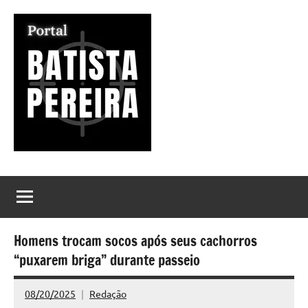
Pular
para
o
conteúdo
Portal
Seu
Portal
Batista
de
Notícias
Pereira
Homens trocam socos após seus cachorros
“puxarem briga” durante passeio
08/20/2025
Redação
Nenhum