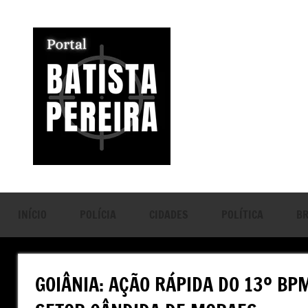
Pular
para
o
conteúdo
Portal
Seu
Portal
Batista
de
Notícias
Pereira
INÍCIO
POLÍCIA
CIDADES
POLÍTICA
BR
GOIÂNIA: AÇÃO RÁPIDA DO 13º B