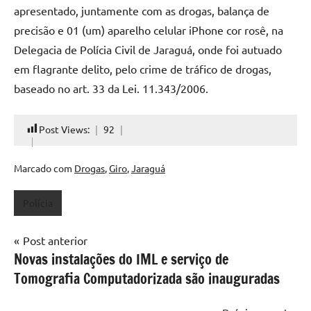
apresentado, juntamente com as drogas, balança de
precisão e 01 (um) aparelho celular iPhone cor rosê, na
Delegacia de Polícia Civil de Jaraguá, onde foi autuado
em flagrante delito, pelo crime de tráfico de drogas,
baseado no art. 33 da Lei. 11.343/2006.
Post Views:
92
Marcado com
Drogas
,
Giro
,
Jaraguá
Polícia
Navegação
Post anterior
Novas instalações do IML e serviço de
de
Tomografia Computadorizada são inauguradas
Post