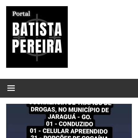
Pular
para
o
conteúdo
Portal
Seu
Portal
Batista
de
Notícias
Pereira