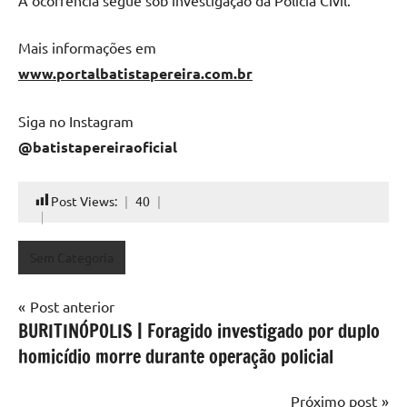
Mais informações em
www.portalbatistapereira.com.br
Siga no Instagram
@batistapereiraoficial
Post Views:
40
Sem Categoria
Navegação
Post anterior
BURITINÓPOLIS | Foragido investigado por duplo
de
homicídio morre durante operação policial
Post
Próximo post