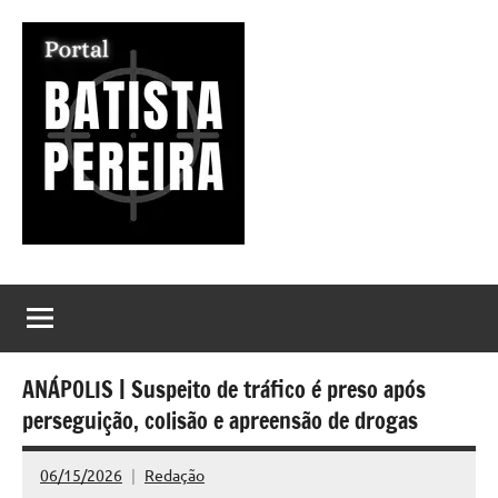
Pular
para
o
conteúdo
Portal
Seu
Portal
Batista
de
Notícias
Pereira
ANÁPOLIS | Suspeito de tráfico é preso após
perseguição, colisão e apreensão de drogas
06/15/2026
Redação
Nenhum