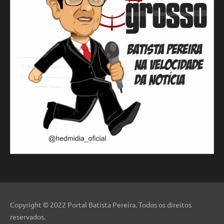
Copyright © 2022 Portal Batista Pereira. Todos os direitos
reservados.