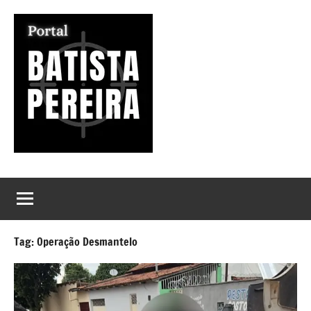
Pular
para
o
conteúdo
Portal
Seu
Portal
Batista
de
Notícias
Pereira
Tag:
Operação Desmantelo