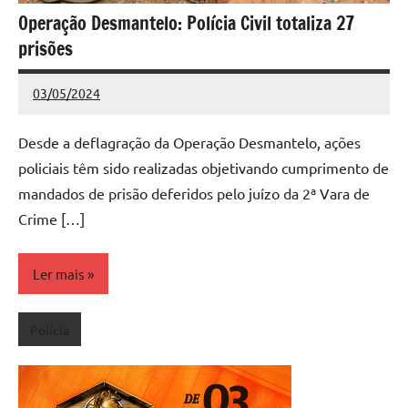
Operação Desmantelo: Polícia Civil totaliza 27
prisões
03/05/2024
Redação
Nenhum
Comentário
Desde a deflagração da Operação Desmantelo, ações
policiais têm sido realizadas objetivando cumprimento de
mandados de prisão deferidos pelo juízo da 2ª Vara de
Crime […]
Ler mais
Polícia