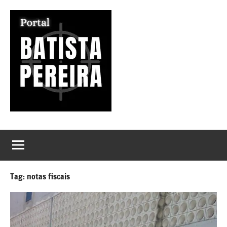
Pular
para
o
conteúdo
Portal
Seu
Portal
Batista
de
Notícias
Pereira
Tag:
notas fiscais