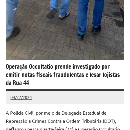
Operação Occultatio prende investigado por
emitir notas fiscais fraudulentas e lesar lojistas
da Rua 44
04/27/2024
Redação
Nenhum
Comentário
A Polícia Civil, por meio da Delegacia Estadual de
Repressão a Crimes Contra a Ordem Tributária (DOT),
deflagrou nesta quarta-feira (24) a Operação Occultatio.