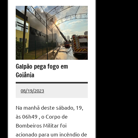
Galpão pega fogo em
Goiânia
08/19/2023
Redação
Nenhum
Comentário
Na manhã deste sábado, 19,
às 06h49 , o Corpo de
Bombeiros Militar foi
acionado para um incêndio de