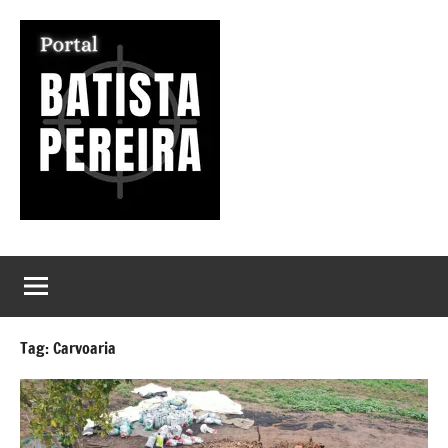
Pular
para
o
conteúdo
Portal
Seu
Portal
Batista
de
Notícias
Pereira
Tag:
Carvoaria