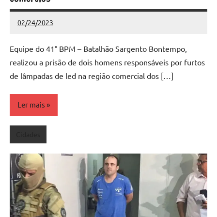
02/24/2023
Redação
Nenhum
Comentário
Equipe do 41° BPM – Batalhão Sargento Bontempo,
realizou a prisão de dois homens responsáveis por furtos
de lâmpadas de led na região comercial dos […]
Ler mais
Cidades