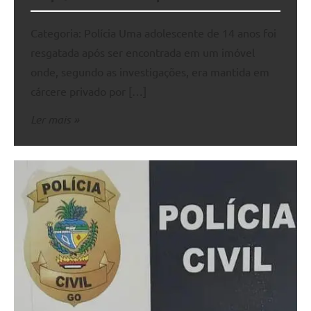
Categoria: Polícia Uma adolescente de 14 anos foi
resgatada após ser encontrada em um imóvel
onde, segundo as investigações, era mantida em
cárcere privado por […]
Ler mais