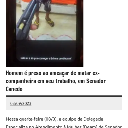
Homem é preso ao ameaçar de matar ex-
companheira em seu trabalho, em Senador
Canedo
03/09/2023
Redação
Nenhum
Comentário
Nessa quarta-feira (08/3), a equipe da Delegacia
Especializa no Atendimento à Mulher (Deam) de Senador