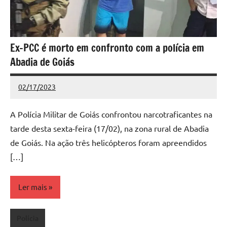
Ex-PCC é morto em confronto com a polícia em
Abadia de Goiás
02/17/2023
Redação
Nenhum
Comentário
A Polícia Militar de Goiás confrontou narcotraficantes na
tarde desta sexta-feira (17/02), na zona rural de Abadia
de Goiás. Na ação três helicópteros foram apreendidos
[…]
Ler mais
Polícia