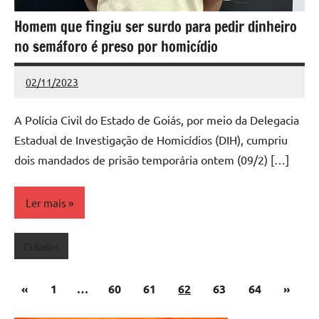
Homem que fingiu ser surdo para pedir dinheiro
no semáforo é preso por homicídio
02/11/2023
Redação
Nenhum
Comentário
A Polícia Civil do Estado de Goiás, por meio da Delegacia
Estadual de Investigação de Homicídios (DIH), cumpriu
dois mandados de prisão temporária ontem (09/2) […]
Ler mais
Cidades
Paginação
Post
Post
«
1
…
60
61
62
63
64
»
de
anterior
seguin